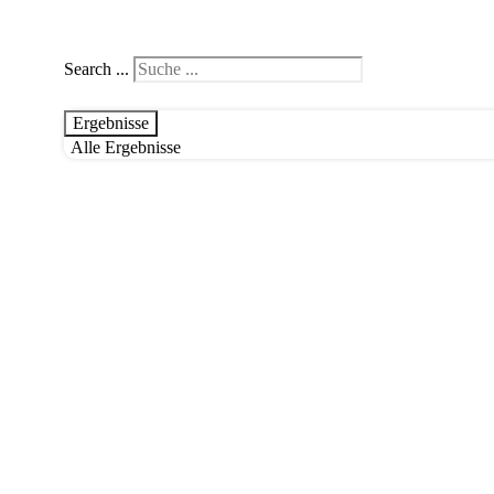
Search ...
Ergebnisse
Alle Ergebnisse
Studium
Gemeinde
Weiterbildung
offene Seminare
Eigenstudienmaterial
Grundkurs
Team
Aktuelles
Downloads
Partner
Spenden