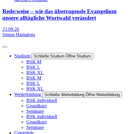
Rede:weise – wie das überragende Evangelium
unsere alltägliche Wortwahl verändert
23.09.26
Simon Hamalega
Studium
Schließe Studium
Öffne Studium
BSK M
BSK L
BSK XL
BSK M
BSK L
BSK XL
Weiterbildung
Schließe Weiterbildung
Öffne Weiterbildung
BSK individuell
Grundkurs
Seminare
BSK individuell
Grundkurs
Seminare
Gemeinde