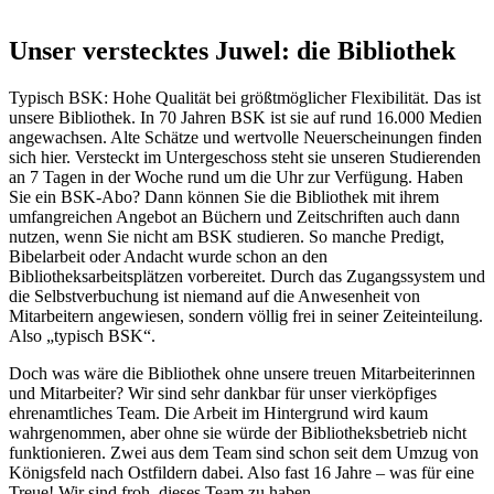
Unser verstecktes Juwel: die Bibliothek
Typisch BSK: Hohe Qualität bei größtmöglicher Flexibilität. Das ist
unsere Bibliothek. In 70 Jahren BSK ist sie auf rund 16.000 Medien
angewachsen. Alte Schätze und wertvolle Neuerscheinungen finden
sich hier. Versteckt im Untergeschoss steht sie unseren Studierenden
an 7 Tagen in der Woche rund um die Uhr zur Verfügung. Haben
Sie ein BSK-Abo? Dann können Sie die Bibliothek mit ihrem
umfangreichen Angebot an Büchern und Zeitschriften auch dann
nutzen, wenn Sie nicht am BSK studieren. So manche Predigt,
Bibelarbeit oder Andacht wurde schon an den
Bibliotheksarbeitsplätzen vorbereitet. Durch das Zugangssystem und
die Selbstverbuchung ist niemand auf die Anwesenheit von
Mitarbeitern angewiesen, sondern völlig frei in seiner Zeiteinteilung.
Also „typisch BSK“.
Doch was wäre die Bibliothek ohne unsere treuen Mitarbeiterinnen
und Mitarbeiter? Wir sind sehr dankbar für unser vierköpfiges
ehrenamtliches Team. Die Arbeit im Hintergrund wird kaum
wahrgenommen, aber ohne sie würde der Bibliotheksbetrieb nicht
funktionieren. Zwei aus dem Team sind schon seit dem Umzug von
Königsfeld nach Ostfildern dabei. Also fast 16 Jahre – was für eine
Treue! Wir sind froh, dieses Team zu haben.