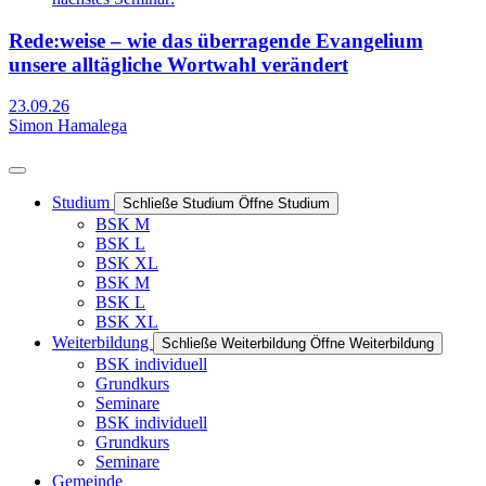
Rede:weise – wie das überragende Evangelium
unsere alltägliche Wortwahl verändert
23.09.26
Simon Hamalega
Studium
Schließe Studium
Öffne Studium
BSK M
BSK L
BSK XL
BSK M
BSK L
BSK XL
Weiterbildung
Schließe Weiterbildung
Öffne Weiterbildung
BSK individuell
Grundkurs
Seminare
BSK individuell
Grundkurs
Seminare
Gemeinde