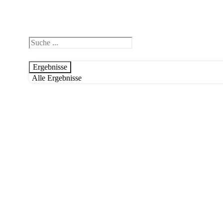
Search
...
Ergebnisse
Alle Ergebnisse
Studium
Gemeinde
Weiterbildung
offene Seminare
Eigenstudienmaterial
Grundkurs
Team
Aktuelles
Downloads