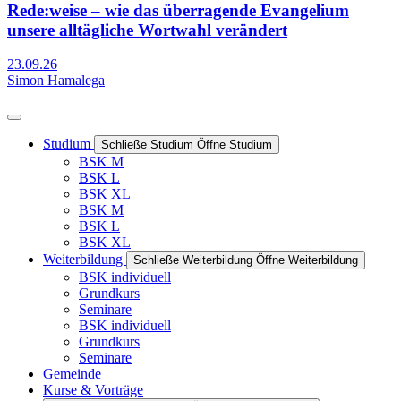
Rede:weise – wie das überragende Evangelium
unsere alltägliche Wortwahl verändert
23.09.26
Simon Hamalega
Studium
Schließe Studium
Öffne Studium
BSK M
BSK L
BSK XL
BSK M
BSK L
BSK XL
Weiterbildung
Schließe Weiterbildung
Öffne Weiterbildung
BSK individuell
Grundkurs
Seminare
BSK individuell
Grundkurs
Seminare
Gemeinde
Kurse & Vorträge