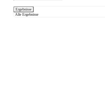
...
Ergebnisse
Alle Ergebnisse
Studium
Gemeinde
Weiterbildung
offene Seminare
Eigenstudienmaterial
Grundkurs
Team
Aktuelles
Downloads
Partner
Spenden
Kontakt
Über uns
Studium