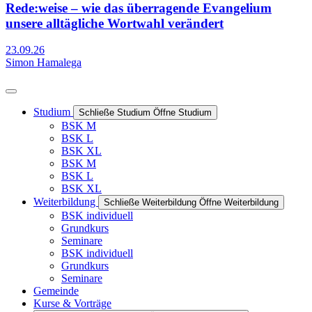
Rede:weise – wie das überragende Evangelium
unsere alltägliche Wortwahl verändert
23.09.26
Simon Hamalega
Studium
Schließe Studium
Öffne Studium
BSK M
BSK L
BSK XL
BSK M
BSK L
BSK XL
Weiterbildung
Schließe Weiterbildung
Öffne Weiterbildung
BSK individuell
Grundkurs
Seminare
BSK individuell
Grundkurs
Seminare
Gemeinde
Kurse & Vorträge