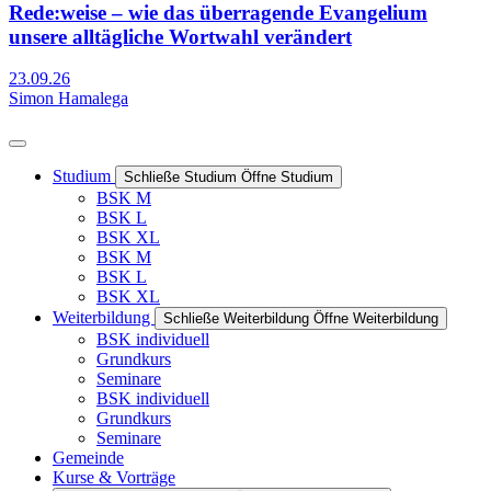
Rede:weise – wie das überragende Evangelium
unsere alltägliche Wortwahl verändert
23.09.26
Simon Hamalega
Studium
Schließe Studium
Öffne Studium
BSK M
BSK L
BSK XL
BSK M
BSK L
BSK XL
Weiterbildung
Schließe Weiterbildung
Öffne Weiterbildung
BSK individuell
Grundkurs
Seminare
BSK individuell
Grundkurs
Seminare
Gemeinde
Kurse & Vorträge