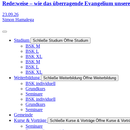
Rede:weise – wie das überragende Evangelium unsere
23.09.26
Simon Hamalega
Studium
Schließe Studium
Öffne Studium
BSK M
BSK L
BSK XL
BSK M
BSK L
BSK XL
Weiterbildung
Schließe Weiterbildung
Öffne Weiterbildung
BSK individuell
Grundkurs
Seminare
BSK individuell
Grundkurs
Seminare
Gemeinde
Kurse & Vorträge
Schließe Kurse & Vorträge
Öffne Kurse & Vortr
Seminare