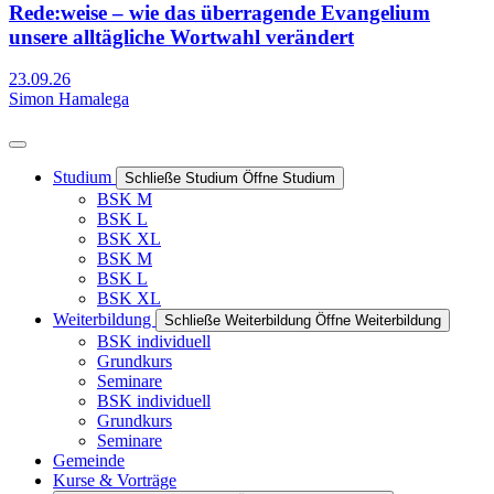
Rede:weise – wie das überragende Evangelium
unsere alltägliche Wortwahl verändert
23.09.26
Simon Hamalega
Studium
Schließe Studium
Öffne Studium
BSK M
BSK L
BSK XL
BSK M
BSK L
BSK XL
Weiterbildung
Schließe Weiterbildung
Öffne Weiterbildung
BSK individuell
Grundkurs
Seminare
BSK individuell
Grundkurs
Seminare
Gemeinde
Kurse & Vorträge