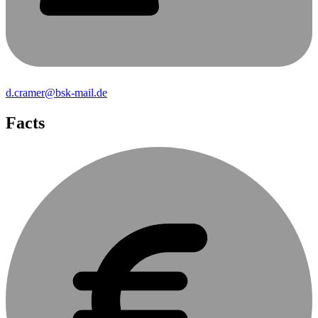
d.cramer@bsk-mail.de
Facts