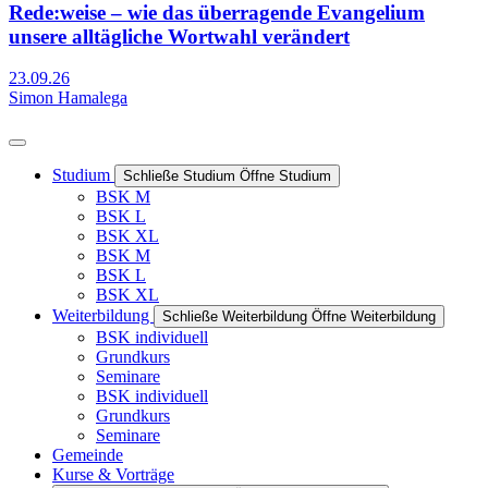
Rede:weise – wie das überragende Evangelium
unsere alltägliche Wortwahl verändert
23.09.26
Simon Hamalega
Studium
Schließe Studium
Öffne Studium
BSK M
BSK L
BSK XL
BSK M
BSK L
BSK XL
Weiterbildung
Schließe Weiterbildung
Öffne Weiterbildung
BSK individuell
Grundkurs
Seminare
BSK individuell
Grundkurs
Seminare
Gemeinde
Kurse & Vorträge