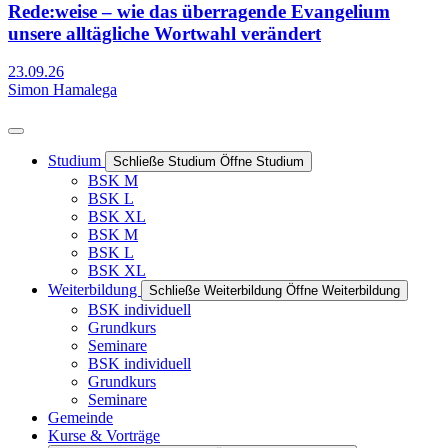
Rede:weise – wie das überragende Evangelium
unsere alltägliche Wortwahl verändert
23.09.26
Simon Hamalega
Studium
Schließe Studium
Öffne Studium
BSK M
BSK L
BSK XL
BSK M
BSK L
BSK XL
Weiterbildung
Schließe Weiterbildung
Öffne Weiterbildung
BSK individuell
Grundkurs
Seminare
BSK individuell
Grundkurs
Seminare
Gemeinde
Kurse & Vorträge