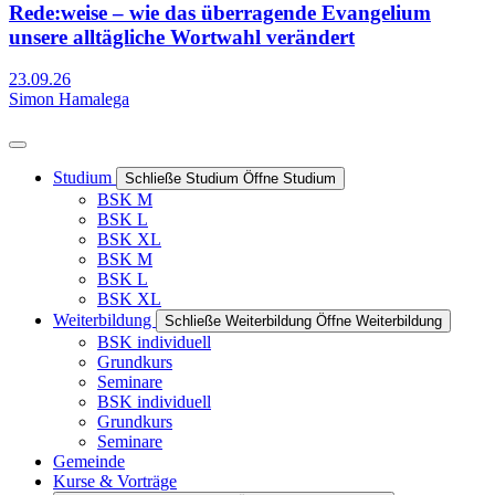
Rede:weise – wie das überragende Evangelium
unsere alltägliche Wortwahl verändert
23.09.26
Simon Hamalega
Studium
Schließe Studium
Öffne Studium
BSK M
BSK L
BSK XL
BSK M
BSK L
BSK XL
Weiterbildung
Schließe Weiterbildung
Öffne Weiterbildung
BSK individuell
Grundkurs
Seminare
BSK individuell
Grundkurs
Seminare
Gemeinde
Kurse & Vorträge