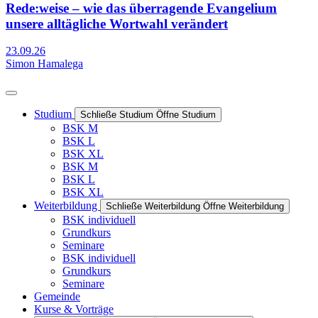
Rede:weise – wie das überragende Evangelium
unsere alltägliche Wortwahl verändert
23.09.26
Simon Hamalega
Studium
Schließe Studium
Öffne Studium
BSK M
BSK L
BSK XL
BSK M
BSK L
BSK XL
Weiterbildung
Schließe Weiterbildung
Öffne Weiterbildung
BSK individuell
Grundkurs
Seminare
BSK individuell
Grundkurs
Seminare
Gemeinde
Kurse & Vorträge