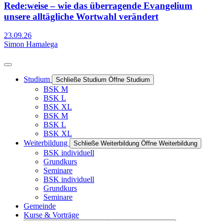
Rede:weise – wie das überragende Evangelium
unsere alltägliche Wortwahl verändert
23.09.26
Simon Hamalega
Studium
Schließe Studium
Öffne Studium
BSK M
BSK L
BSK XL
BSK M
BSK L
BSK XL
Weiterbildung
Schließe Weiterbildung
Öffne Weiterbildung
BSK individuell
Grundkurs
Seminare
BSK individuell
Grundkurs
Seminare
Gemeinde
Kurse & Vorträge