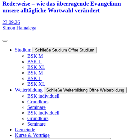
Rede:weise – wie das überragende Evangelium
unsere alltägliche Wortwahl verändert
23.09.26
Simon Hamalega
Studium
Schließe Studium
Öffne Studium
BSK M
BSK L
BSK XL
BSK M
BSK L
BSK XL
Weiterbildung
Schließe Weiterbildung
Öffne Weiterbildung
BSK individuell
Grundkurs
Seminare
BSK individuell
Grundkurs
Seminare
Gemeinde
Kurse & Vorträge