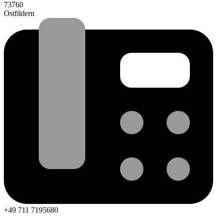
73760
Ostfildern
+49 711 7195680