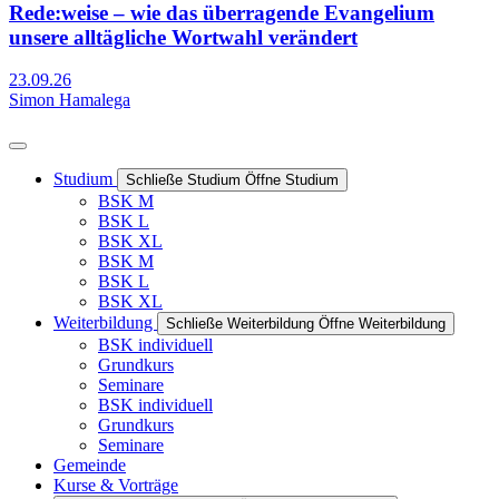
Rede:weise – wie das überragende Evangelium
unsere alltägliche Wortwahl verändert
23.09.26
Simon Hamalega
Studium
Schließe Studium
Öffne Studium
BSK M
BSK L
BSK XL
BSK M
BSK L
BSK XL
Weiterbildung
Schließe Weiterbildung
Öffne Weiterbildung
BSK individuell
Grundkurs
Seminare
BSK individuell
Grundkurs
Seminare
Gemeinde
Kurse & Vorträge