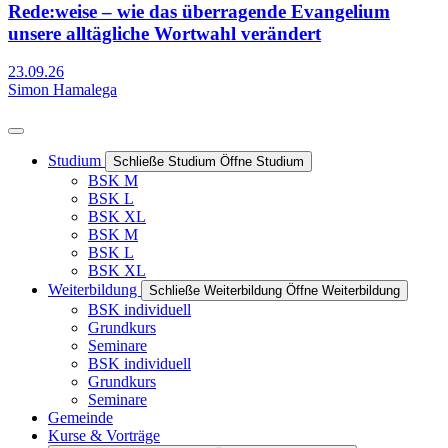
Rede:weise – wie das überragende Evangelium
unsere alltägliche Wortwahl verändert
23.09.26
Simon Hamalega
Studium
Schließe Studium
Öffne Studium
BSK M
BSK L
BSK XL
BSK M
BSK L
BSK XL
Weiterbildung
Schließe Weiterbildung
Öffne Weiterbildung
BSK individuell
Grundkurs
Seminare
BSK individuell
Grundkurs
Seminare
Gemeinde
Kurse & Vorträge