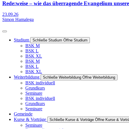
Rede:weise – wie das überragende Evangelium unsere
23.09.26
Simon Hamalega
Studium
Schließe Studium
Öffne Studium
BSK M
BSK L
BSK XL
BSK M
BSK L
BSK XL
Weiterbildung
Schließe Weiterbildung
Öffne Weiterbildung
BSK individuell
Grundkurs
Seminare
BSK individuell
Grundkurs
Seminare
Gemeinde
Kurse & Vorträge
Schließe Kurse & Vorträge
Öffne Kurse & Vortr
Seminare