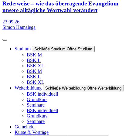
Rede:weise – wie das überragende Evangelium
unsere alltägliche Wortwahl verändert
23.09.26
Simon Hamalega
Studium
Schließe Studium
Öffne Studium
BSK M
BSK L
BSK XL
BSK M
BSK L
BSK XL
Weiterbildung
Schließe Weiterbildung
Öffne Weiterbildung
BSK individuell
Grundkurs
Seminare
BSK individuell
Grundkurs
Seminare
Gemeinde
Kurse & Vorträge