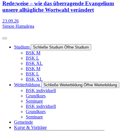
Rede:weise – wie das überragende Evangelium
unsere alltägliche Wortwahl verändert
23.09.26
Simon Hamalega
Studium
Schließe Studium
Öffne Studium
BSK M
BSK L
BSK XL
BSK M
BSK L
BSK XL
Weiterbildung
Schließe Weiterbildung
Öffne Weiterbildung
BSK individuell
Grundkurs
Seminare
BSK individuell
Grundkurs
Seminare
Gemeinde
Kurse & Vorträge