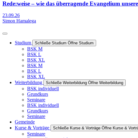
Rede:weise – wie das überragende Evangelium unsere
23.09.26
Simon Hamalega
Studium
Schließe Studium
Öffne Studium
BSK M
BSK L
BSK XL
BSK M
BSK L
BSK XL
Weiterbildung
Schließe Weiterbildung
Öffne Weiterbildung
BSK individuell
Grundkurs
Seminare
BSK individuell
Grundkurs
Seminare
Gemeinde
Kurse & Vorträge
Schließe Kurse & Vorträge
Öffne Kurse & Vortr
Seminare